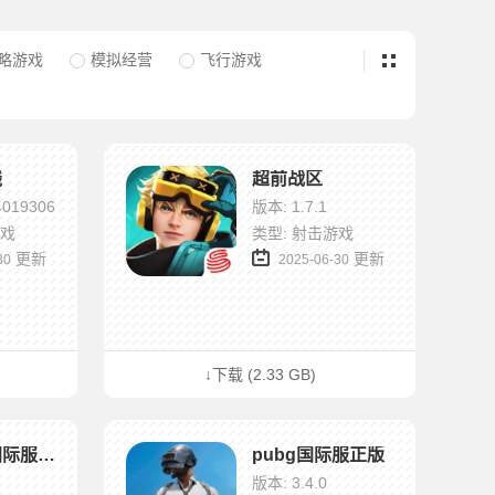
略游戏
模拟经营
飞行游戏
线
超前战区
4019306
版本: 1.7.1
游戏
类型: 射击游戏
更新
更新
30
2025-06-30
↓下载 (2.33 GB)
绝地求生国际服pubg
pubg国际服正版
版本: 3.4.0