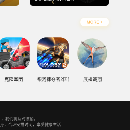
MORE +
克隆军团
银河掠夺者2国际版
展翅翱翔
m），我们将及时撤销。
身，合理安排时间，享受健康生活