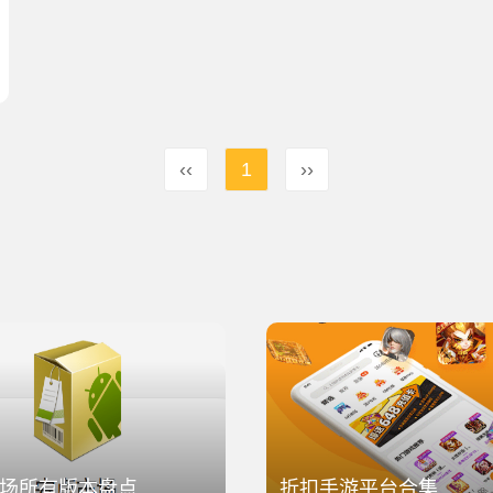
‹‹
1
››
场所有版本盘点
折扣手游平台合集